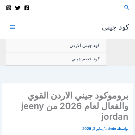
خطي
البحث
لى
لمحتوى
كود جيني
كود جيني الاردن
كود خصم جيني
بروموكود جيني الاردن القوي
والفعال لعام 2026 من jeeny
jordan
بواسطة
admin
/
يناير 2, 2025