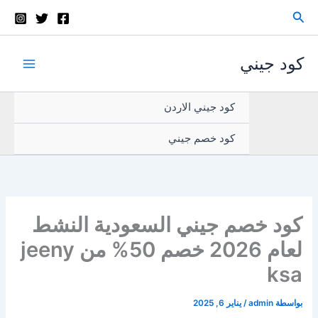
خطي
البحث
لى
لمحتوى
كود جيني
كود جيني الاردن
كود خصم جيني
كود خصم جيني السعودية النشط
لعام 2026 خصم 50% من jeeny
ksa
بواسطة
admin
/
يناير 6, 2025