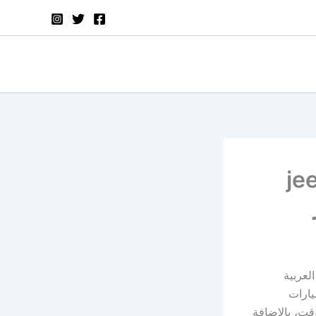
ية اقوي كوبون jeeny
لعربية
يارات
قت، بالإضافة