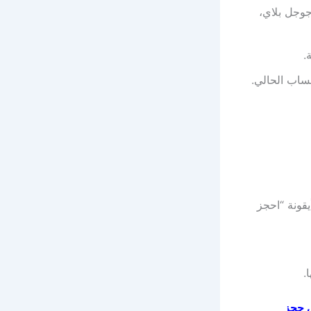
جوجل بلاي،
.
ساب الحالي.
قونة “احجز
.
كوبون jeeny ksa حتي 50% علي حجز