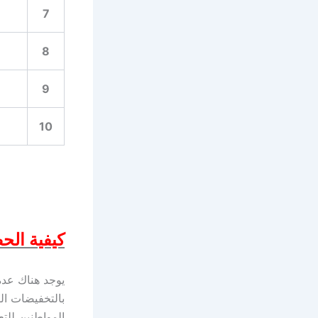
7
8
9
10
كيفية ال
يوجد هناك عد
بالتخفيضات ال
المواطنين للت