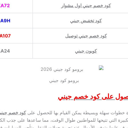
كود خصم جيني اول مشوار
KA72
كود تخفيض جيني
AA9H
كود خصم جيني توصيل
A107
كوبون جيني
AA24
برومو كود جيني
حصول على كود خصم جيني
ة خطوات سهلة وبسيطة يمكن القيام بها للحصول على
كود خصم جيني
كبيرة التي تتيحها للمواطنين طوال الوقت، مما ساعدها على جذب الك
عرف عليها وتوفير الأموال عند تجربة جولات التنقل وتأجير السيارات