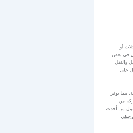
لات أو
صل في بعض
يل والنقل
ال على
، مما يوفر
ركة من
سطول من أحدث
جيني