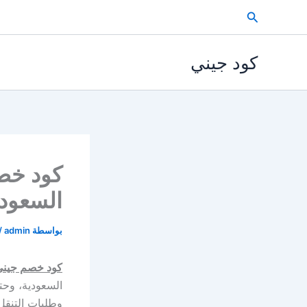
خطي
البحث
لى
لمحتوى
كود جيني
السعودية 2026 حتي 50% علي
بواسطة
admin
/
كود خصم جيني
السعودية، وحت
وطلبات التنقل،