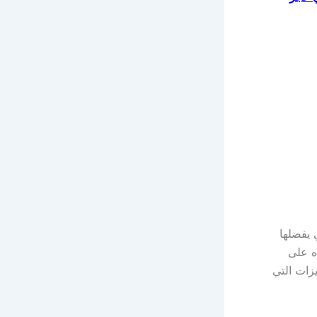
 يفضلها
ه على
زات التي