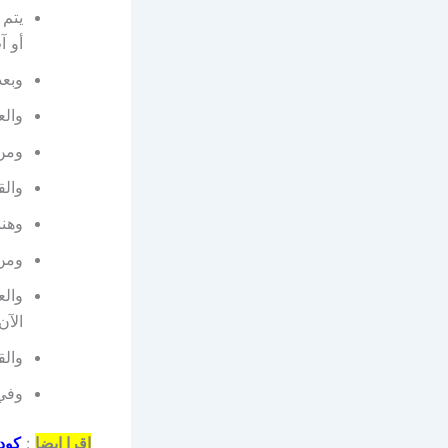
يتم 
أو آ
وبعد
والع
ومن 
والق
وهنا
ومن 
والع
الآن”
والق
وفي 
اقرا ايضا
: