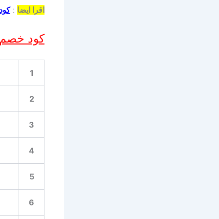
اقرا ايضا
:
كود جيني 2026 أفضل كو
كود خصم 
1
2
3
4
5
6