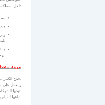
داخل المملكة،
يتم 
وبعد
ومن 
للتط
وال
الرح
طريقة استخدام
يحتاج الكثير 
والعمل على ت
تتيحها الشركا
اتباعها للقيام