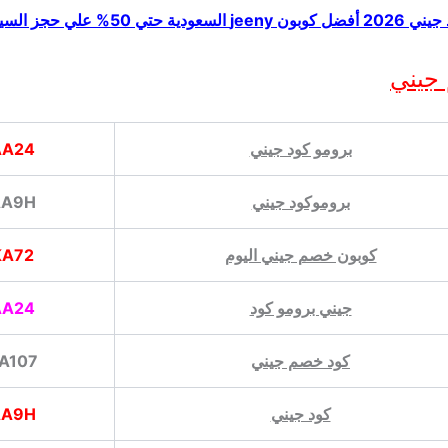
بون jeeny السعودية حتي 50% علي حجز السيارات
جيني
برومو كود جيني
AA24
بروموكود جيني
AA9H
كوبون خصم جيني اليوم
KA72
جيني برومو كود
AA24
كود خصم جيني
A107
كود جيني
AA9H