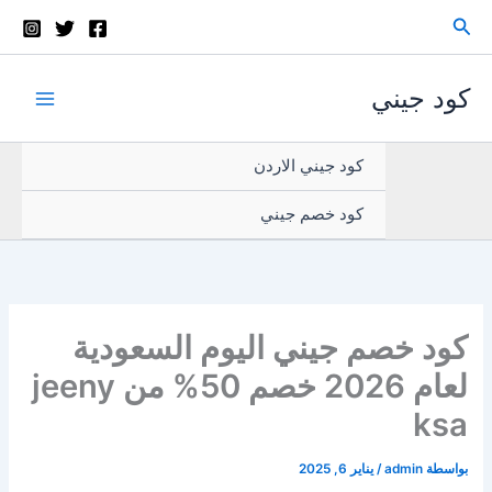
خطي
البحث
لى
لمحتوى
كود جيني
كود جيني الاردن
كود خصم جيني
كود خصم جيني اليوم السعودية
لعام 2026 خصم 50% من jeeny
ksa
بواسطة
admin
/
يناير 6, 2025